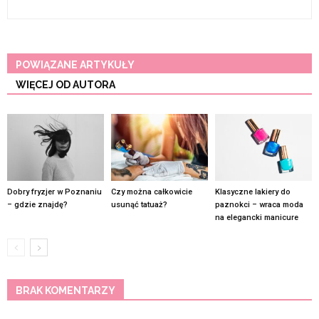
POWIĄZANE ARTYKUŁY
WIĘCEJ OD AUTORA
Dobry fryzjer w Poznaniu
Czy można całkowicie
Klasyczne lakiery do
– gdzie znajdę?
usunąć tatuaż?
paznokci – wraca moda
na elegancki manicure
BRAK KOMENTARZY