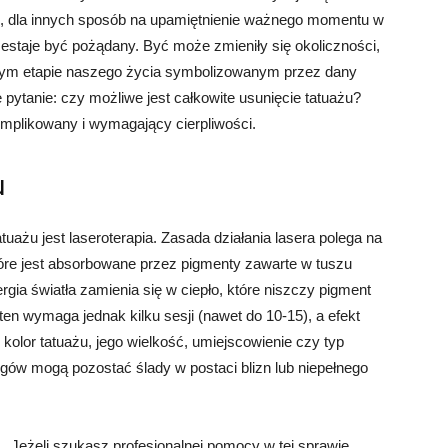
i, dla innych sposób na upamiętnienie ważnego momentu w
zestaje być pożądany. Być może zmieniły się okoliczności,
nym etapie naszego życia symbolizowanym przez dany
pytanie: czy możliwe jest całkowite usunięcie tatuażu?
omplikowany i wymagający cierpliwości.
u
uażu jest laseroterapia. Zasada działania lasera polega na
 które jest absorbowane przez pigmenty zawarte w tuszu
gia światła zamienia się w ciepło, które niszczy pigment
en wymaga jednak kilku sesji (nawet do 10-15), a efekt
 kolor tatuażu, jego wielkość, umiejscowienie czy typ
iegów mogą pozostać ślady w postaci blizn lub niepełnego
Jeżeli szukasz profesjonalnej pomocy w tej sprawie,