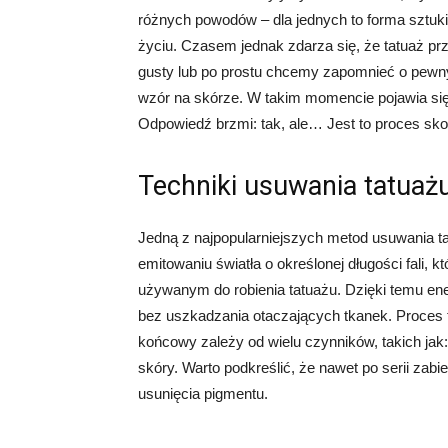
różnych powodów – dla jednych to forma sztuk
życiu. Czasem jednak zdarza się, że tatuaż pr
gusty lub po prostu chcemy zapomnieć o pew
wzór na skórze. W takim momencie pojawia się 
Odpowiedź brzmi: tak, ale… Jest to proces sk
Techniki usuwania tatuaż
Jedną z najpopularniejszych metod usuwania tat
emitowaniu światła o określonej długości fali,
używanym do robienia tatuażu. Dzięki temu ener
bez uszkadzania otaczających tkanek. Proces t
końcowy zależy od wielu czynników, takich jak:
skóry. Warto podkreślić, że nawet po serii zab
usunięcia pigmentu.