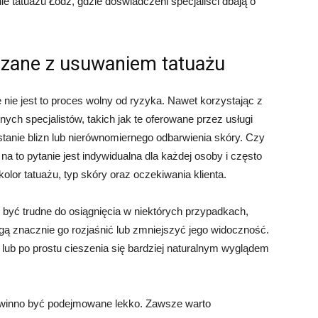
e tatuażu Łódź, gdzie doświadczeni specjaliści dbają o
ązane z usuwaniem tatuażu
nie jest to proces wolny od ryzyka. Nawet korzystając z
ych specjalistów, takich jak te oferowane przez usługi
stanie blizn lub nierównomiernego odbarwienia skóry. Czy
 to pytanie jest indywidualna dla każdej osoby i często
kolor tatuażu, typ skóry oraz oczekiwania klienta.
być trudne do osiągnięcia w niektórych przypadkach,
gą znacznie go rozjaśnić lub zmniejszyć jego widoczność.
ub po prostu cieszenia się bardziej naturalnym wyglądem
powinno być podejmowane lekko. Zawsze warto