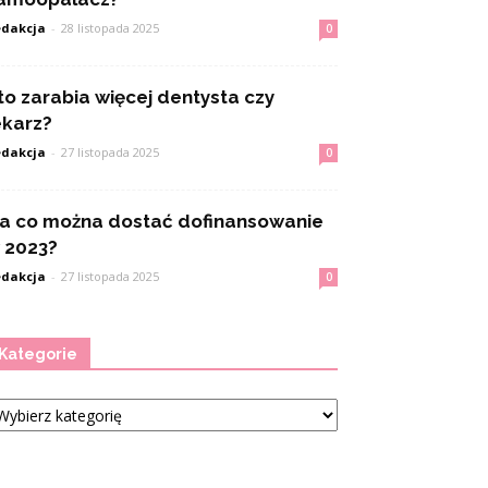
dakcja
-
28 listopada 2025
0
to zarabia więcej dentysta czy
ekarz?
dakcja
-
27 listopada 2025
0
a co można dostać dofinansowanie
 2023?
dakcja
-
27 listopada 2025
0
Kategorie
tegorie