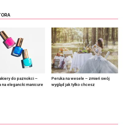
TORA
akiery do paznokci –
Peruka na wesele – zmień swój
 na elegancki manicure
wygląd jak tylko chcesz