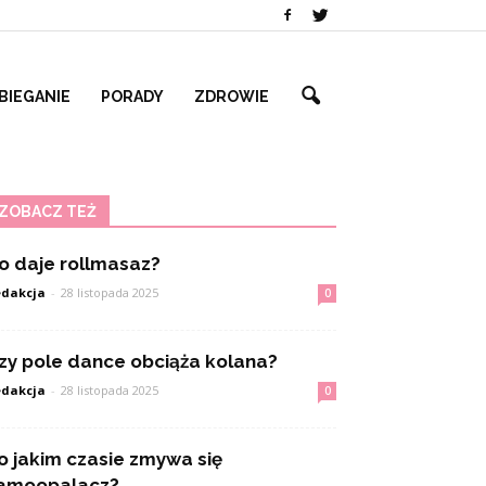
BIEGANIE
PORADY
ZDROWIE
ZOBACZ TEŻ
o daje rollmasaz?
dakcja
-
28 listopada 2025
0
zy pole dance obciąża kolana?
dakcja
-
28 listopada 2025
0
o jakim czasie zmywa się
amoopalacz?