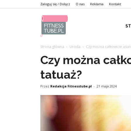
Zaloguj się / Dołącz
O nas
Reklama
Kontakt
S
Strona główna
Uroda
Czy można całkowicie usun
Czy można całk
tatuaż?
Przez
Redakcja Fitnesstube.pl
-
21 maja 2024