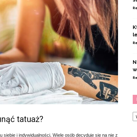
Re
K
l
Re
N
w
Re
Ka
nąć tatuaż?
siebie i indywidualności. Wiele osób decyduje się na nie z