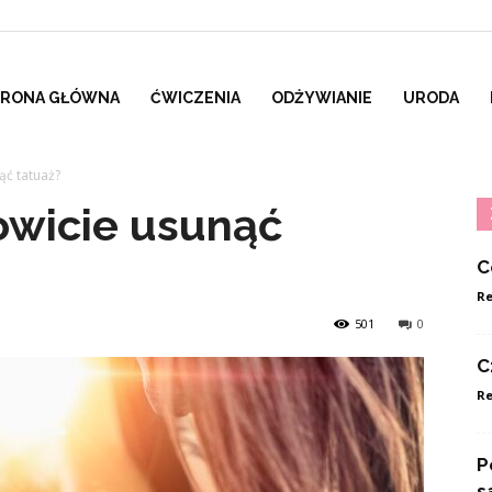
TRONA GŁÓWNA
ĆWICZENIA
ODŻYWIANIE
URODA
ąć tatuaż?
owicie usunąć
C
Re
501
0
C
Re
P
s