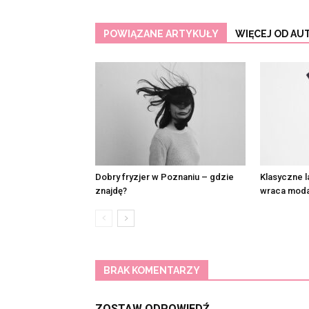
POWIĄZANE ARTYKUŁY
WIĘCEJ OD AU
Dobry fryzjer w Poznaniu – gdzie
Klasyczne l
znajdę?
wraca moda
BRAK KOMENTARZY
ZOSTAW ODPOWIEDŹ