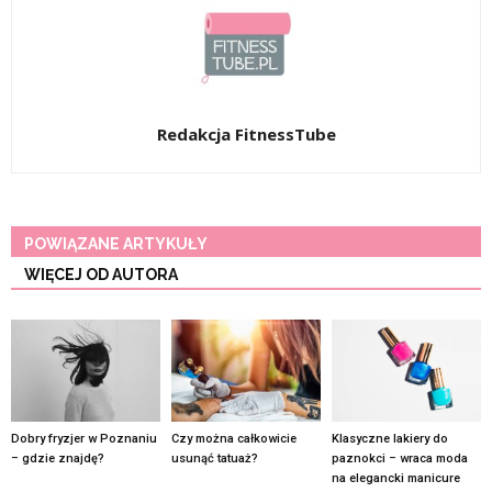
Redakcja FitnessTube
POWIĄZANE ARTYKUŁY
WIĘCEJ OD AUTORA
Dobry fryzjer w Poznaniu
Czy można całkowicie
Klasyczne lakiery do
– gdzie znajdę?
usunąć tatuaż?
paznokci – wraca moda
na elegancki manicure