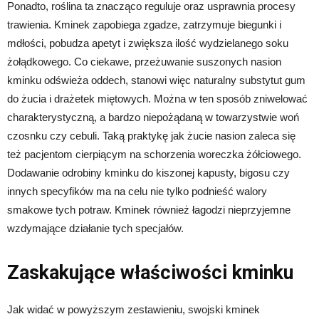
Ponadto, roślina ta znacząco reguluje oraz usprawnia procesy
trawienia. Kminek zapobiega zgadze, zatrzymuje biegunki i
mdłości, pobudza apetyt i zwiększa ilość wydzielanego soku
żołądkowego. Co ciekawe, przeżuwanie suszonych nasion
kminku odświeża oddech, stanowi więc naturalny substytut gum
do żucia i drażetek miętowych. Można w ten sposób zniwelować
charakterystyczną, a bardzo niepożądaną w towarzystwie woń
czosnku czy cebuli. Taką praktykę jak żucie nasion zaleca się
też pacjentom cierpiącym na schorzenia woreczka żółciowego.
Dodawanie odrobiny kminku do kiszonej kapusty, bigosu czy
innych specyfików ma na celu nie tylko podnieść walory
smakowe tych potraw. Kminek również łagodzi nieprzyjemne
wzdymające działanie tych specjałów.
Zaskakujące właściwości kminku
Jak widać w powyższym zestawieniu, swojski kminek