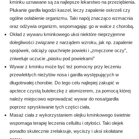
kminku uznawane są za najlepsze lekarstwo na przeziębienia.
Płukanie gardła łagodzi kaszel, leczy zapalenie oskrzeli czy
ogólne osłabienie organizmu. Taki napój znacząco wzmacnia
oraz odżywia organizm, wspomagając go w walce z chorobą.
Okład z wywaru kminkowego ukoi niektóre nieprzyjemne
dolegliwości związane z narządem wzroku, jak np. zapalenie
spojówek, odciąży opuchnięte powieki i „zmęczone oczy”,
zniweluje uczucie „piasku pod powiekami”
Wywar z kminku może być też pomocny przy leczeniu
przewlekłych nieżytów nosa i gardła występujących w
długotrwałej chorobie. Do tego celu najlepiej zakupić w
apctece czystą buteleczkę z atomizerem, za pomocą której
należy miejscowo wprowadzać wywar do nosa/gardła
poprzez spryskiwanie tych części ciała.
Masaż ciała z wykorzystaniem olejku kminkowego świetnie
wspomaga terapię leczenia cellulitu i otyłości. Taki olejek
ponadto skutecznie zrelaksuje, wyciszy i ukoi skołatane