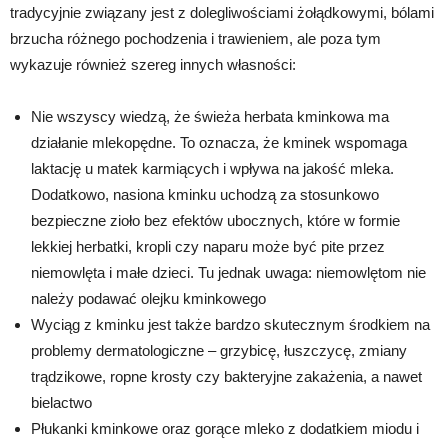
tradycyjnie związany jest z dolegliwościami żołądkowymi, bólami
brzucha różnego pochodzenia i trawieniem, ale poza tym
wykazuje również szereg innych własności:
Nie wszyscy wiedzą, że świeża herbata kminkowa ma
działanie mlekopędne. To oznacza, że kminek wspomaga
laktację u matek karmiących i wpływa na jakość mleka.
Dodatkowo, nasiona kminku uchodzą za stosunkowo
bezpieczne zioło bez efektów ubocznych, które w formie
lekkiej herbatki, kropli czy naparu może być pite przez
niemowlęta i małe dzieci. Tu jednak uwaga: niemowlętom nie
należy podawać olejku kminkowego
Wyciąg z kminku jest także bardzo skutecznym środkiem na
problemy dermatologiczne – grzybicę, łuszczycę, zmiany
trądzikowe, ropne krosty czy bakteryjne zakażenia, a nawet
bielactwo
Płukanki kminkowe oraz gorące mleko z dodatkiem miodu i