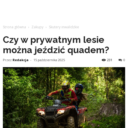
Strona główna
Zakupy
Skutery inwalidzkie
Czy w prywatnym lesie
można jeździć quadem?
Przez
Redakcja
-
15 października 2025
231
0