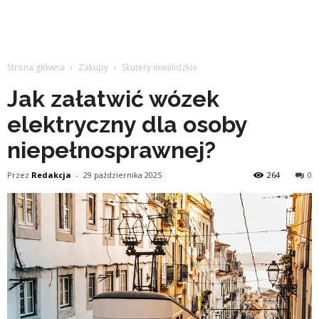
Strona główna
Zakupy
Skutery inwalidzkie
Jak załatwić wózek
elektryczny dla osoby
niepełnosprawnej?
Przez
Redakcja
-
29 października 2025
264
0