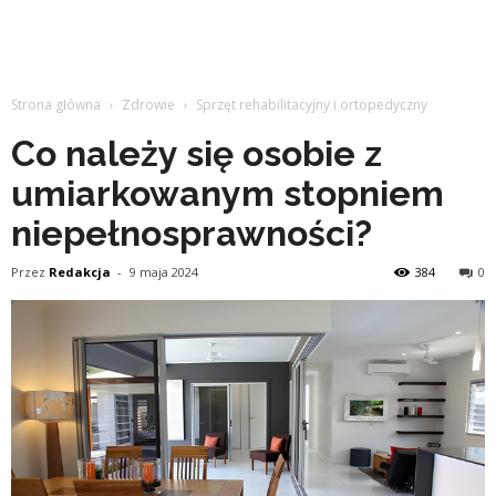
Strona główna
Zdrowie
Sprzęt rehabilitacyjny i ortopedyczny
Co należy się osobie z
umiarkowanym stopniem
niepełnosprawności?
Przez
Redakcja
-
9 maja 2024
384
0