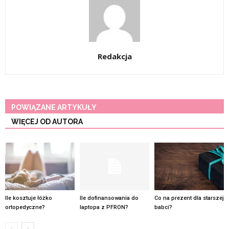
Redakcja
POWIĄZANE ARTYKUŁY
WIĘCEJ OD AUTORA
Ile kosztuje łóżko
Ile dofinansowania do
Co na prezent dla starszej
ortopedyczne?
laptopa z PFRON?
babci?