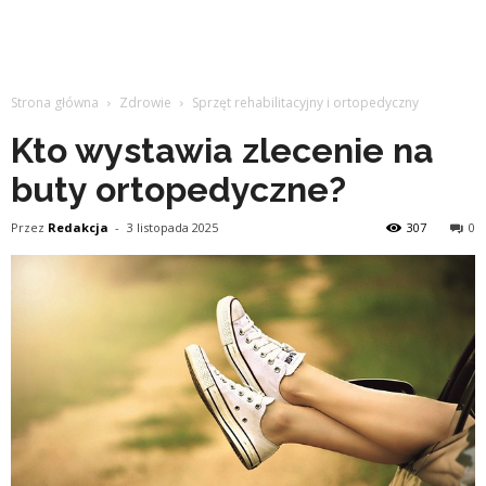
Strona główna
Zdrowie
Sprzęt rehabilitacyjny i ortopedyczny
Kto wystawia zlecenie na
buty ortopedyczne?
Przez
Redakcja
-
3 listopada 2025
307
0