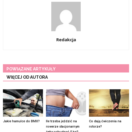
Redakcja
POWIĄZANE ARTYKUŁY
WIĘCEJ OD AUTORA
Jakie hamulce do BMX?
Ile trzeba jeździć na
Co dają ćwiczenia na
rowerze stacjonarnym
rotorze?
żeby schudnąć 5 kg?