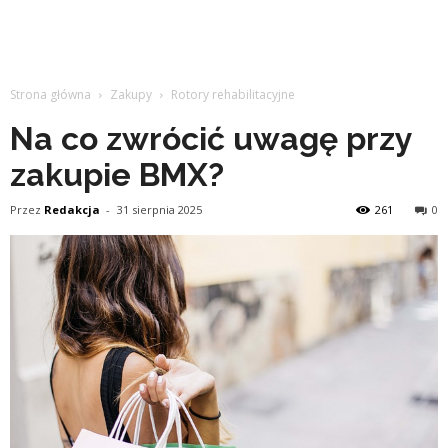
Strona główna
Zakupy
Rotory rehabilitacyjne
Na co zwrócić uwagę przy
zakupie BMX?
Przez
Redakcja
-
31 sierpnia 2025
261
0