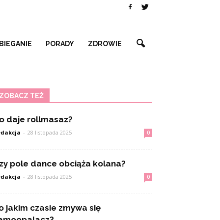
BIEGANIE
PORADY
ZDROWIE
ZOBACZ TEŻ
o daje rollmasaz?
dakcja
-
28 listopada 2025
0
zy pole dance obciąża kolana?
dakcja
-
28 listopada 2025
0
o jakim czasie zmywa się
amoopalacz?