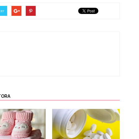
ter
TORA