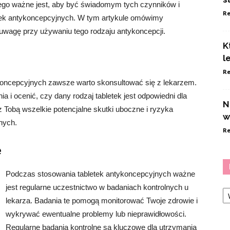
ego ważne jest, aby być świadomym tych czynników i
Re
etek antykoncepcyjnych. W tym artykule omówimy
 uwagę przy używaniu tego rodzaju antykoncepcji.
K
l
Re
koncepcyjnych zawsze warto skonsultować się z lekarzem.
 i ocenić, czy dany rodzaj tabletek jest odpowiedni dla
N
 Tobą wszelkie potencjalne skutki uboczne i ryzyka
w
nych.
Re
e
Podczas stosowania tabletek antykoncepcyjnych ważne
Ka
jest regularne uczestnictwo w badaniach kontrolnych u
lekarza. Badania te pomogą monitorować Twoje zdrowie i
wykrywać ewentualne problemy lub nieprawidłowości.
Regularne badania kontrolne są kluczowe dla utrzymania