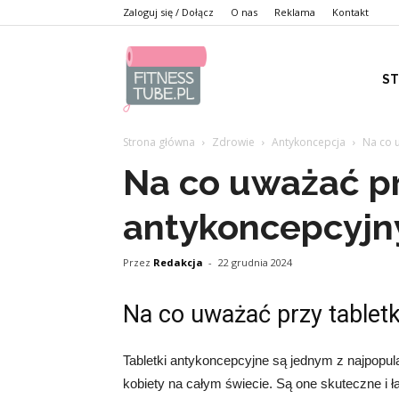
Zaloguj się / Dołącz
O nas
Reklama
Kontakt
S
Strona główna
Zdrowie
Antykoncepcja
Na co 
Na co uważać pr
antykoncepcyjn
Przez
Redakcja
-
22 grudnia 2024
Na co uważać przy tablet
Tabletki antykoncepcyjne są jednym z najpopu
kobiety na całym świecie. Są one skuteczne i ł