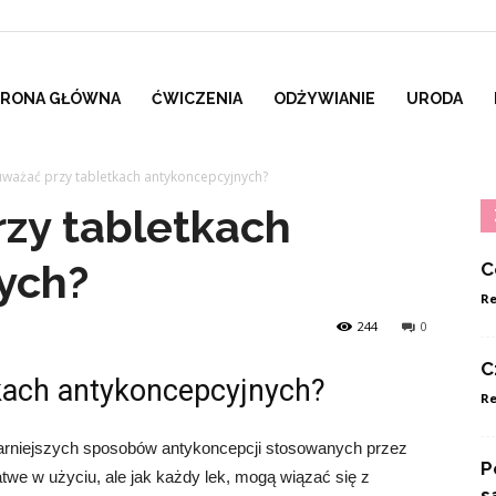
TRONA GŁÓWNA
ĆWICZENIA
ODŻYWIANIE
URODA
uważać przy tabletkach antykoncepcyjnych?
zy tabletkach
ych?
C
Re
244
0
C
kach antykoncepcyjnych?
Re
larniejszych sposobów antykoncepcji stosowanych przez
P
atwe w użyciu, ale jak każdy lek, mogą wiązać się z
s