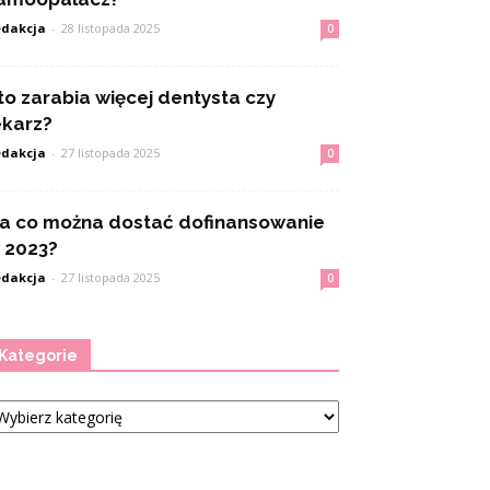
dakcja
-
28 listopada 2025
0
to zarabia więcej dentysta czy
ekarz?
dakcja
-
27 listopada 2025
0
a co można dostać dofinansowanie
 2023?
dakcja
-
27 listopada 2025
0
Kategorie
tegorie