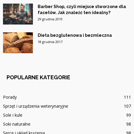
Barber Shop, czyli miejsce stworzone dla
facetów. Jak znaleźć ten idealny?
29 grudnia 2019
Dieta bezglutenowa i bezmleczna
18 grudnia 2017
POPULARNE KATEGORIE
Porady
111
Sprzęt i urządzenia weterynaryjne
107
Sole i kule
99
Soki naturalne
98
Serce i układ krążenia
98