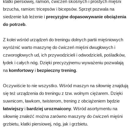
klatki piersiowej, ramion, ćwiczeń skośnych i prostych mięśni
brzucha, ramion: tricepsów i bicepsów. Sprzęt pozwala na
siedzenie lub leżenie i
precyzyjne dopasowywanie obciążenia
do potrzeb
.
Z kolei wśród urządzeń do treningu dolnych partii mięśniowych
wyróżnić warto maszynę do ćwiczeń mięśni dwugłowych i
czworogłowych ud, ich przywodzicieli i odwodzicieli, pośladków,
łydek i całych nóg. Dzięki precyzyjnemu wyważeniu pozwalają
na
komfortowy
i
bezpieczny trening
.
Oczywiście to nie wszystko. Wśród maszyn na siłownię znajdują
się też urządzenia do treningu z tzw. wolnym ciężarem. Dzięki
suwnicom, ławkom, twisterom, trening z obciążeniem będzie
łatwiejszy
i
bardziej urozmaicony
. Wśród asortymentu na
siłownię znaleźć można zarówno maszyny do ćwiczeń mięśni
grzbietu, klatki piersiowej, nóg, jak i grzbietu.