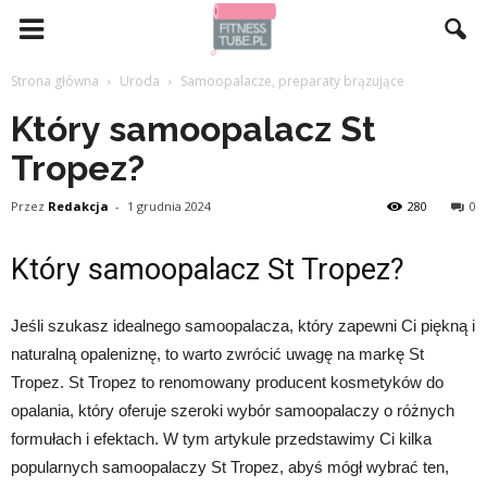
Strona główna
Uroda
Samoopalacze, preparaty brązujące
Który samoopalacz St
Tropez?
Przez
Redakcja
-
1 grudnia 2024
280
0
Który samoopalacz St Tropez?
Jeśli szukasz idealnego samoopalacza, który zapewni Ci piękną i
naturalną opaleniznę, to warto zwrócić uwagę na markę St
Tropez. St Tropez to renomowany producent kosmetyków do
opalania, który oferuje szeroki wybór samoopalaczy o różnych
formułach i efektach. W tym artykule przedstawimy Ci kilka
popularnych samoopalaczy St Tropez, abyś mógł wybrać ten,