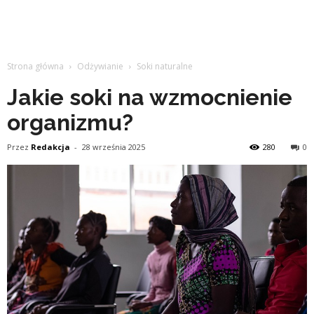
Strona główna
Odżywianie
Soki naturalne
Jakie soki na wzmocnienie
organizmu?
Przez
Redakcja
-
28 września 2025
280
0