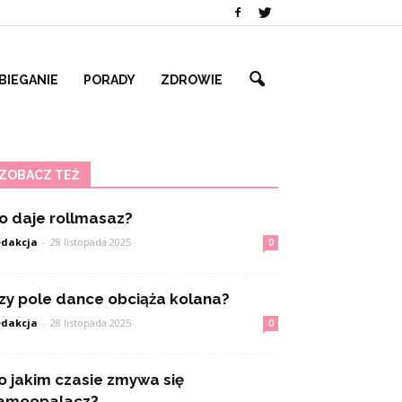
BIEGANIE
PORADY
ZDROWIE
ZOBACZ TEŻ
o daje rollmasaz?
dakcja
-
28 listopada 2025
0
zy pole dance obciąża kolana?
dakcja
-
28 listopada 2025
0
o jakim czasie zmywa się
amoopalacz?