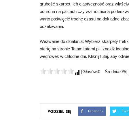
grubość skarpet, ich elastyczność oraz właści
ochrona na palcach czy wzmocniona podeszwa,
warto poświęcić trochę czasu na dokładne zbada
oczekiwania.
Wezwanie do działania: Wybierz skarpety trekk
ofertę na stronie Tatamitatami.pl i znajdź ideal
wędrówek w chłodne dni. Kliknij tutaj, aby odwi
[Głosów:0 Średnia:0/5]
PODZIEL SIĘ
Facebook
Twit