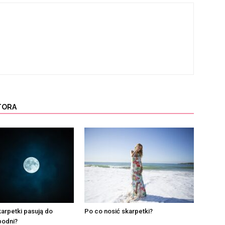
TORA
karpetki pasują do
Po co nosić skarpetki?
podni?