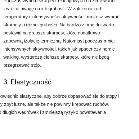
Podczas wyboru skarpet trekkingowych na zimę warto
zwrócić uwagę na ich grubość. W zależności od
temperatury i intensywności aktywności, możesz wybrać
skarpety o różnej grubości. Na bardzo zimne dni warto
postawić na grubsze skarpety, które dodatkowo
zapewnią izolację termiczną. Natomiast podczas mniej
intensywnych aktywności, takich jak spacer czy nordic
walking, wystarczą cieńsze skarpety, które nie będą
przegrzewać stóp.
3. Elastyczność
owiednio elastyczne, aby dobrze dopasować się do stopy i
yły zbyt luźne, ale także nie powinny krępować ruchów.
s długich wędrówek i zmniejszą ryzyko powstawania