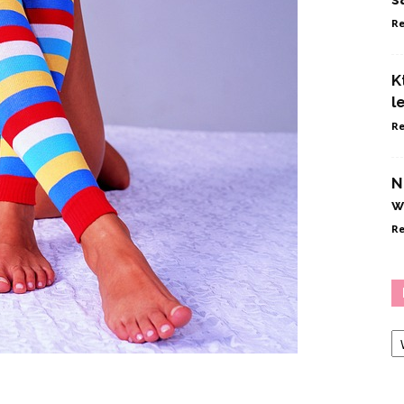
Re
K
l
Re
N
w
Re
Ka