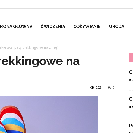
TRONA GŁÓWNA
ĆWICZENIA
ODŻYWIANIE
URODA
Jakie skarpety trekkingowe na zimę?
trekkingowe na
C
Re
222
0
C
Re
P
s