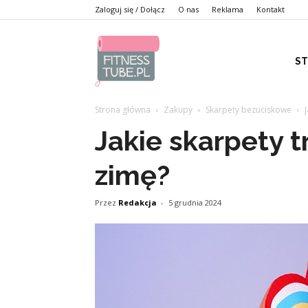
Zaloguj się / Dołącz
O nas
Reklama
Kontakt
S
Strona główna
Zakupy
Skarpety bezuciskowe
Jakie skarpety 
zimę?
Przez
Redakcja
-
5 grudnia 2024