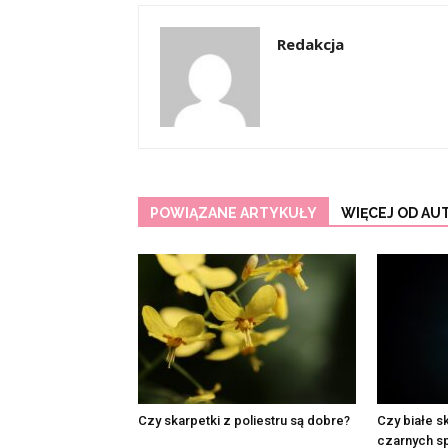
Redakcja
POWIĄZANE ARTYKUŁY
WIĘCEJ OD AU
Czy skarpetki z poliestru są dobre?
Czy białe s
czarnych s