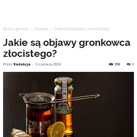
Strona główna
Zdrowie
Srebro koloidalne i inne koloidy
Jakie są objawy gronkowca
złocistego?
Przez
Redakcja
-
3 czerwca 2024
398
0