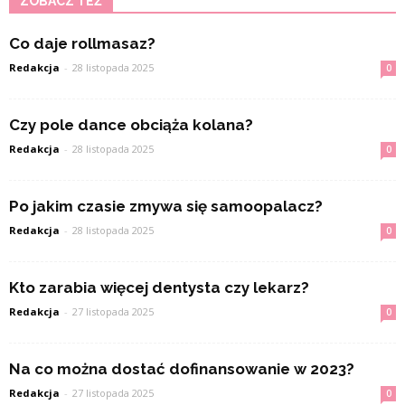
ZOBACZ TEŻ
Co daje rollmasaz?
Redakcja
-
28 listopada 2025
0
Czy pole dance obciąża kolana?
Redakcja
-
28 listopada 2025
0
Po jakim czasie zmywa się samoopalacz?
Redakcja
-
28 listopada 2025
0
Kto zarabia więcej dentysta czy lekarz?
Redakcja
-
27 listopada 2025
0
Na co można dostać dofinansowanie w 2023?
Redakcja
-
27 listopada 2025
0