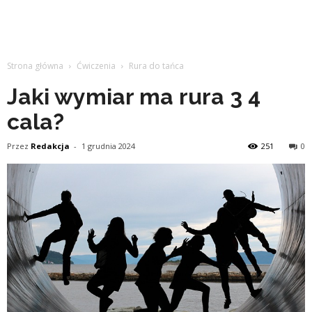
Strona główna
Ćwiczenia
Rura do tańca
Jaki wymiar ma rura 3 4
cala?
Przez
Redakcja
-
1 grudnia 2024
251
0