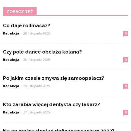
ZOBACZ TEŻ
Co daje rollmasaz?
Redakcja
-
28 listopada 2025
0
Czy pole dance obciąża kolana?
Redakcja
-
28 listopada 2025
0
Po jakim czasie zmywa się samoopalacz?
Redakcja
-
28 listopada 2025
0
Kto zarabia więcej dentysta czy lekarz?
Redakcja
-
27 listopada 2025
0
Na co można dostać dofinansowanie w 2023?