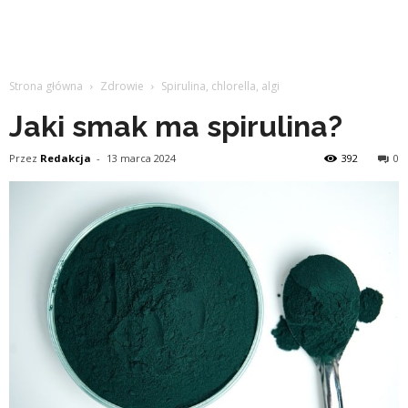
Strona główna
Zdrowie
Spirulina, chlorella, algi
Jaki smak ma spirulina?
Przez
Redakcja
-
13 marca 2024
392
0