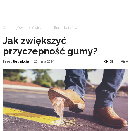
Strona główna
Ćwiczenia
Rura do tańca
Jak zwiększyć
przyczepność gumy?
Przez
Redakcja
-
20 maja 2024
381
0