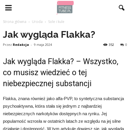
Strona główna
Uroda
Sole i kule
Jak wygląda Flakka?
Przez
Redakcja
-
9 maja 2024
352
0
Jak wygląda Flakka? – Wszystko,
co musisz wiedzieć o tej
niebezpiecznej substancji
Flakka, znana również jako alfa-PVP, to syntetyczna substancja
psychoaktywna, która stała się jednym z najbardziej
niebezpiecznych narkotyków dostępnych na rynku. Jej
popularność wzrosła w ostatnich latach ze względu na jej silne
działanie i dostępność. W tym artykule dowiesz się, jak wygląda