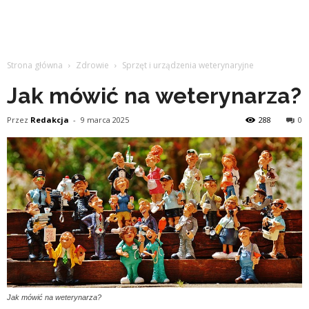
Strona główna
Zdrowie
Sprzęt i urządzenia weterynaryjne
Jak mówić na weterynarza?
Przez
Redakcja
-
9 marca 2025
288
0
Jak mówić na weterynarza?