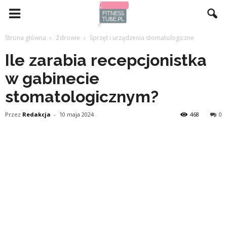
Strona główna
Zdrowie
Sprzęt i urządzenia stomatologiczne
Ile zarabia recepcjonistka
w gabinecie
stomatologicznym?
Przez
Redakcja
-
10 maja 2024
468
0