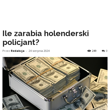
Ile zarabia holenderski
policjant?
Przez
Redakcja
-
24 sierpnia 2024
249
0