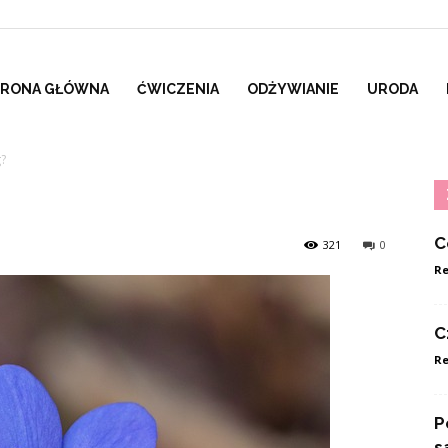
TRONA GŁÓWNA
ĆWICZENIA
ODŻYWIANIE
URODA
g?
C
321
0
Re
C
Re
P
s