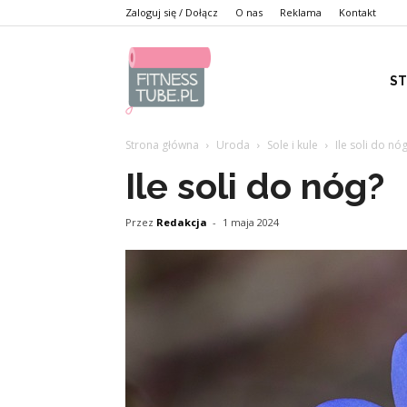
Zaloguj się / Dołącz
O nas
Reklama
Kontakt
S
Strona główna
Uroda
Sole i kule
Ile soli do nó
Ile soli do nóg?
Przez
Redakcja
-
1 maja 2024