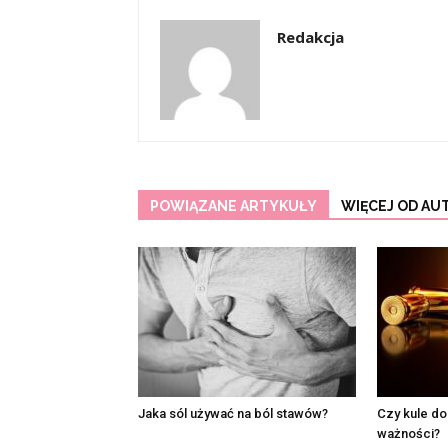
Redakcja
POWIĄZANE ARTYKUŁY
WIĘCEJ OD AU
Jaka sól używać na ból stawów?
Czy kule do
ważności?