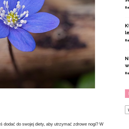
Re
K
l
Re
N
w
Re
Ka
neś dodać do swojej diety, aby utrzymać zdrowe nogi? W