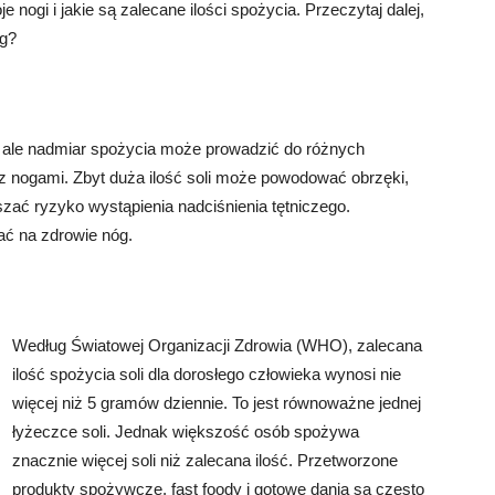
e nogi i jakie są zalecane ilości spożycia. Przeczytaj dalej,
óg?
 ale nadmiar spożycia może prowadzić do różnych
 nogami. Zbyt duża ilość soli może powodować obrzęki,
ać ryzyko wystąpienia nadciśnienia tętniczego.
ać na zdrowie nóg.
Według Światowej Organizacji Zdrowia (WHO), zalecana
ilość spożycia soli dla dorosłego człowieka wynosi nie
więcej niż 5 gramów dziennie. To jest równoważne jednej
łyżeczce soli. Jednak większość osób spożywa
znacznie więcej soli niż zalecana ilość. Przetworzone
produkty spożywcze, fast foody i gotowe dania są często