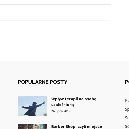
POPULARNE POSTY
P
Wpływ terapii na osobę
P
uzależnioną
Sp
26 lipca 2019
So
So
Barber Shop, czyli miejsce