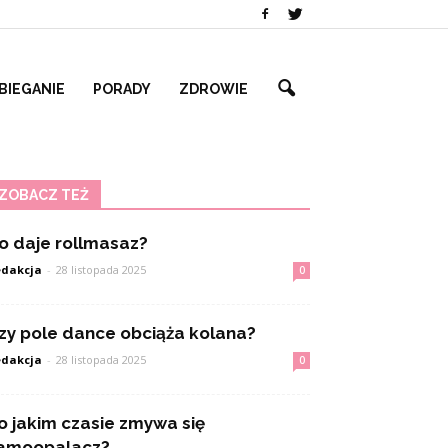
BIEGANIE
PORADY
ZDROWIE
ZOBACZ TEŻ
o daje rollmasaz?
dakcja
-
28 listopada 2025
0
zy pole dance obciąża kolana?
dakcja
-
28 listopada 2025
0
o jakim czasie zmywa się
amoopalacz?