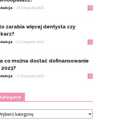
dakcja
-
28 listopada 2025
0
to zarabia więcej dentysta czy
ekarz?
dakcja
-
27 listopada 2025
0
a co można dostać dofinansowanie
 2023?
dakcja
-
27 listopada 2025
0
Kategorie
tegorie