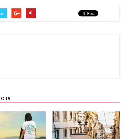
ter
TORA