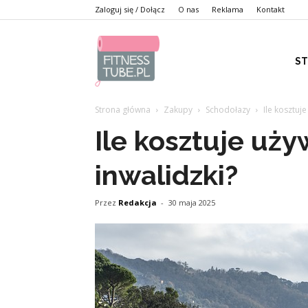
Zaloguj się / Dołącz
O nas
Reklama
Kontakt
S
Strona główna
Zakupy
Schodołazy
Ile kosztuj
Ile kosztuje uż
inwalidzki?
Przez
Redakcja
-
30 maja 2025