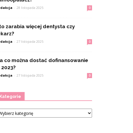
dakcja
-
28 listopada 2025
0
to zarabia więcej dentysta czy
ekarz?
dakcja
-
27 listopada 2025
0
a co można dostać dofinansowanie
 2023?
dakcja
-
27 listopada 2025
0
Kategorie
tegorie