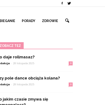
BIEGANIE
PORADY
ZDROWIE
ZOBACZ TEŻ
o daje rollmasaz?
dakcja
-
28 listopada 2025
0
zy pole dance obciąża kolana?
dakcja
-
28 listopada 2025
0
o jakim czasie zmywa się
amoopalacz?