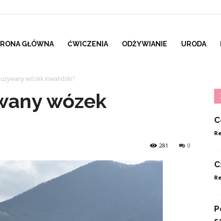
TRONA GŁÓWNA
ĆWICZENIA
ODŻYWIANIE
URODA
e używany wózek inwalidzki?
ywany wózek
C
Re
281
0
C
Re
P
s