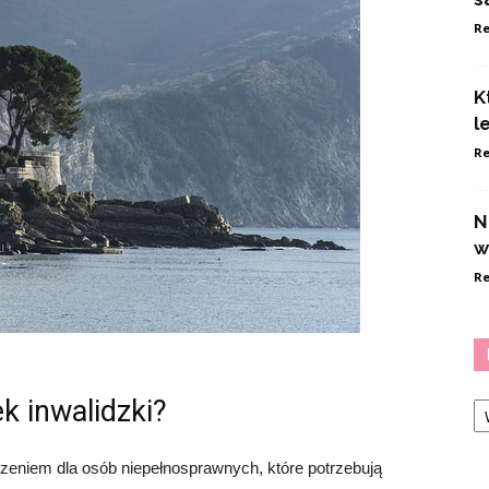
Re
K
l
Re
N
w
Re
Ka
k inwalidzki?
zeniem dla osób niepełnosprawnych, które potrzebują