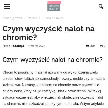
Strona główna
Ćwiczenia
Rura do tańca
Czym wyczyścić nalot na
chromie?
Przez
Redakcja
-
4 marca 2024
360
0
Czym wyczyścić nalot na chromie?
Chrom to popularny materiał używany do wykończenia wielu
przedmiotów, takich jak samochody, rowery, meble czy armatura
łazienkowa. Niestety, z czasem na chromie może pojawić się
brudny nalot, który psuje estetykę i blask powierzchni. W takiej
sytuacji ważne jest, aby wiedzieć, jak skutecznie oczyścić nalot
na chromie, nie uszkadzając przy tym materiału. W tym artykule