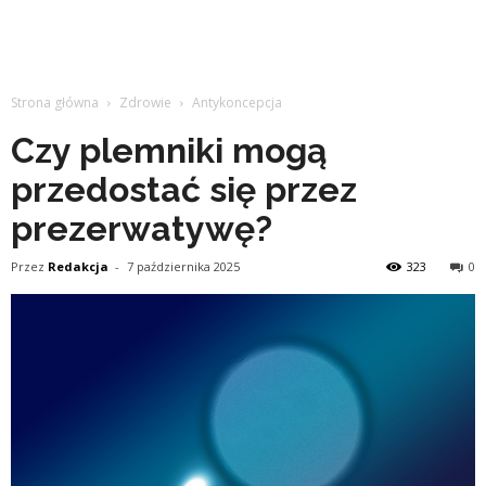
Strona główna
Zdrowie
Antykoncepcja
Czy plemniki mogą
przedostać się przez
prezerwatywę?
Przez
Redakcja
-
7 października 2025
323
0