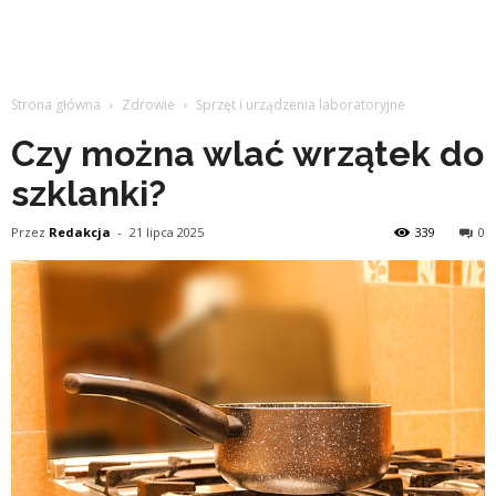
Strona główna
Zdrowie
Sprzęt i urządzenia laboratoryjne
Czy można wlać wrzątek do
szklanki?
Przez
Redakcja
-
21 lipca 2025
339
0