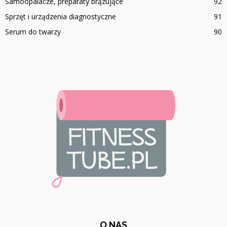
Samoopalacze, preparaty brązujące
92
Sprzęt i urządzenia diagnostyczne
91
Serum do twarzy
90
O NAS