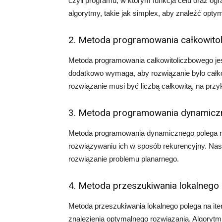
czyli programu, w którym funkcja celu oraz ogra
algorytmy, takie jak simplex, aby znaleźć opty
2. Metoda programowania całkowito
Metoda programowania całkowitoliczbowego jes
dodatkowo wymaga, aby rozwiązanie było całko
rozwiązanie musi być liczbą całkowitą, na prz
3. Metoda programowania dynamic
Metoda programowania dynamicznego polega na
rozwiązywaniu ich w sposób rekurencyjny. Nast
rozwiązanie problemu planarnego.
4. Metoda przeszukiwania lokalnego
Metoda przeszukiwania lokalnego polega na ite
znalezienia optymalnego rozwiązania. Algoryt