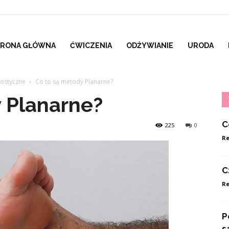
TRONA GŁÓWNA
ĆWICZENIA
ODŻYWIANIE
URODA
nostyczne
Co to są metody Planarne?
 Planarne?
C
225
0
Re
C
Re
P
s