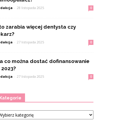
dakcja
-
28 listopada 2025
0
to zarabia więcej dentysta czy
ekarz?
dakcja
-
27 listopada 2025
0
a co można dostać dofinansowanie
 2023?
dakcja
-
27 listopada 2025
0
Kategorie
tegorie