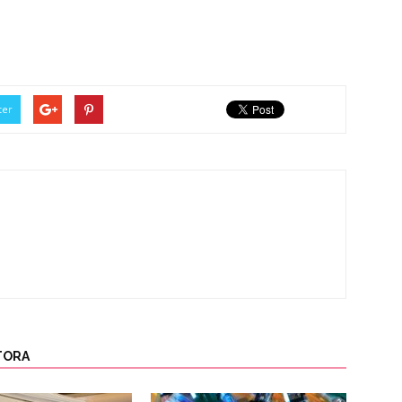
ter
TORA