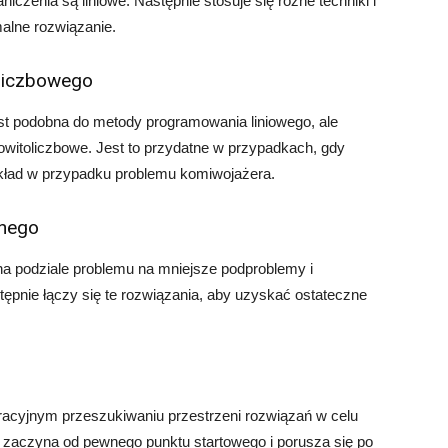
niczenia są liniowe. Następnie stosuje się różne techniki i
malne rozwiązanie.
liczbowego
t podobna do metody programowania liniowego, ale
witoliczbowe. Jest to przydatne w przypadkach, gdy
ykład w przypadku problemu komiwojażera.
znego
 podziale problemu na mniejsze podproblemy i
ępnie łączy się te rozwiązania, aby uzyskać ostateczne
racyjnym przeszukiwaniu przestrzeni rozwiązań w celu
m zaczyna od pewnego punktu startowego i porusza się po