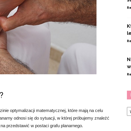
Re
K
l
Re
N
w
Re
?
Ka
zinie optymalizacji matematycznej, które mają na celu
narny odnosi się do sytuacji, w której próbujemy znaleźć
na przedstawić w postaci grafu planarnego.