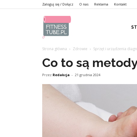
Zaloguj się / Dołącz
O nas
Reklama
Kontakt
S
Strona główna
Zdrowie
Sprzęt i urządzenia diag
Co to są metody
Przez
Redakcja
-
21 grudnia 2024