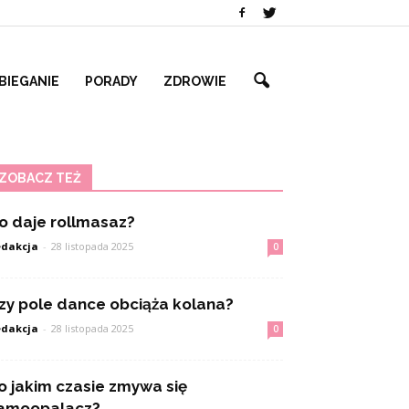
BIEGANIE
PORADY
ZDROWIE
ZOBACZ TEŻ
o daje rollmasaz?
dakcja
-
28 listopada 2025
0
zy pole dance obciąża kolana?
dakcja
-
28 listopada 2025
0
o jakim czasie zmywa się
amoopalacz?