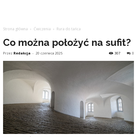
Strona główna
Ćwiczenia
Rura do tańca
Co można położyć na sufit?
Przez
Redakcja
-
20 czerwca 2025
307
0