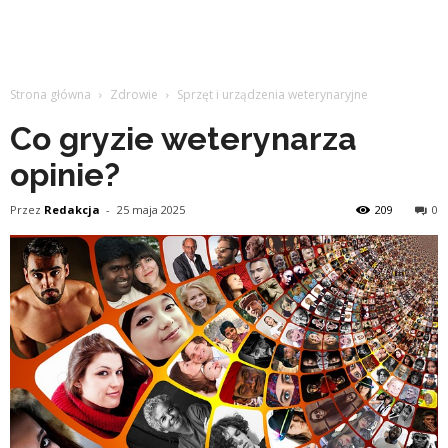
Strona główna
Zdrowie
Sprzęt i urządzenia weterynaryjne
Co gryzie weterynarza
opinie?
Przez
Redakcja
-
25 maja 2025
209
0