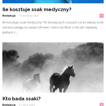
Ile kosztuje ssak medyczny?
Redakcja
-
15 sierpnia 2025
0
Ile kosztuje ssak medyczny? W dzisiejszych czasach coraz więcej osób
zwraca uwagę na swoje zdrowie i stara się dbać o nie jak najlepiej.
Jednym z...
Kto bada ssaki?
Redakcja
-
27 lipca 2025
0