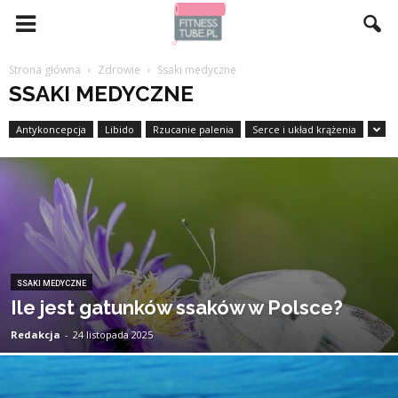
Strona główna
Zdrowie
Ssaki medyczne
SSAKI MEDYCZNE
Antykoncepcja
Libido
Rzucanie palenia
Serce i układ krążenia
SSAKI MEDYCZNE
Ile jest gatunków ssaków w Polsce?
Redakcja
-
24 listopada 2025