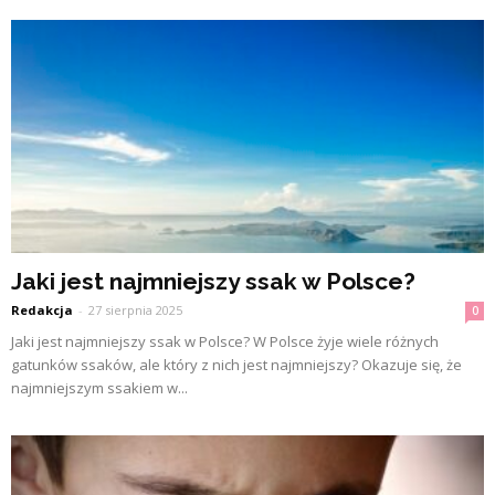
Jaki jest najmniejszy ssak w Polsce?
Redakcja
-
27 sierpnia 2025
0
Jaki jest najmniejszy ssak w Polsce? W Polsce żyje wiele różnych
gatunków ssaków, ale który z nich jest najmniejszy? Okazuje się, że
najmniejszym ssakiem w...