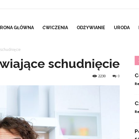
TRONA GŁÓWNA
ĆWICZENIA
ODŻYWIANIE
URODA
 schudnięcie
wiające schudnięcie
C
2230
0
Re
C
Re
P
s