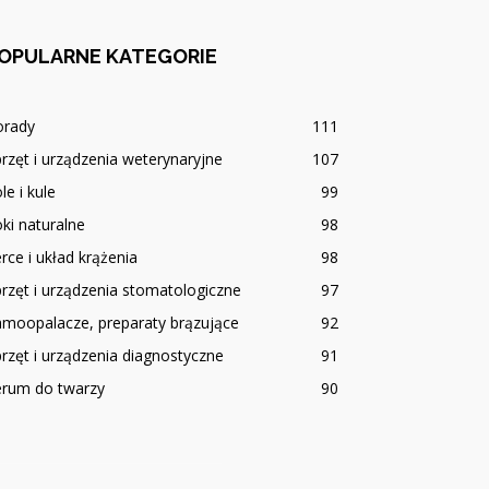
OPULARNE KATEGORIE
orady
111
rzęt i urządzenia weterynaryjne
107
le i kule
99
ki naturalne
98
rce i układ krążenia
98
rzęt i urządzenia stomatologiczne
97
amoopalacze, preparaty brązujące
92
rzęt i urządzenia diagnostyczne
91
erum do twarzy
90