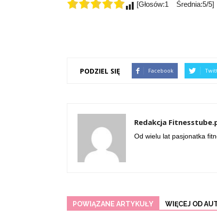
[Głosów:1 Średnia:5/5]
PODZIEL SIĘ
Facebook
Twit
Redakcja Fitnesstube.
Od wielu lat pasjonatka fit
POWIĄZANE ARTYKUŁY
WIĘCEJ OD AU