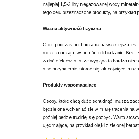
najlepiej 1,5-2 litry niegazowanej wody mineral
tego celu przeznaczone produkty, na przykład pl
Ważna aktywność fizyczna
Choć podczas odchudzania najważniejsza jest d
może znacząco wspomóc odchudzanie. Bez teg
widać efektów, a także wygląda to bardzo niees
albo przynajmniej starać się jak najwięcej rusz
Produkty wspomagające
Osoby, które chcą dużo schudnąć, muszą zadbać
będzie ona wchłaniać się w miarę tracenia na w
później będzie trudniej się pozbyć. Warto sto
ujędrniające, na przykład olejki z zielonej herb