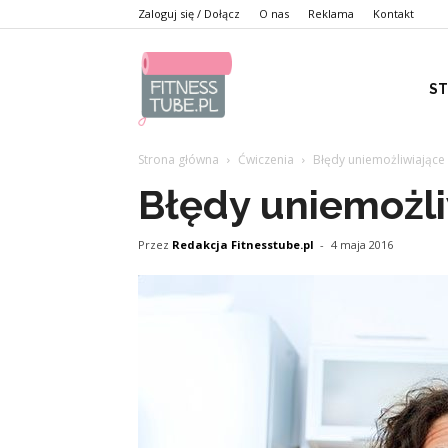
Zaloguj się / Dołącz
O nas
Reklama
Kontakt
S
Strona główna
Ćwiczenia
Błędy uniemożliwiające
Błędy uniemożli
Przez
Redakcja Fitnesstube.pl
-
4 maja 2016