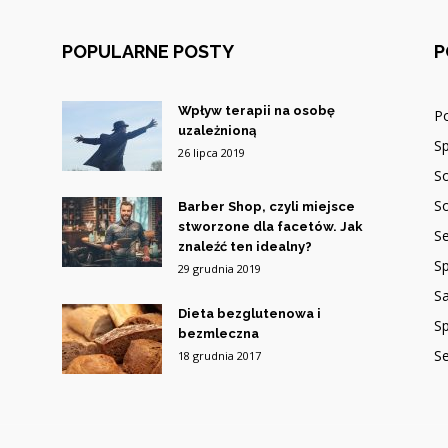
POPULARNE POSTY
P
Wpływ terapii na osobę
P
uzależnioną
Sp
26 lipca 2019
So
So
Barber Shop, czyli miejsce
stworzone dla facetów. Jak
Se
znaleźć ten idealny?
Sp
29 grudnia 2019
S
Dieta bezglutenowa i
Sp
bezmleczna
S
18 grudnia 2017