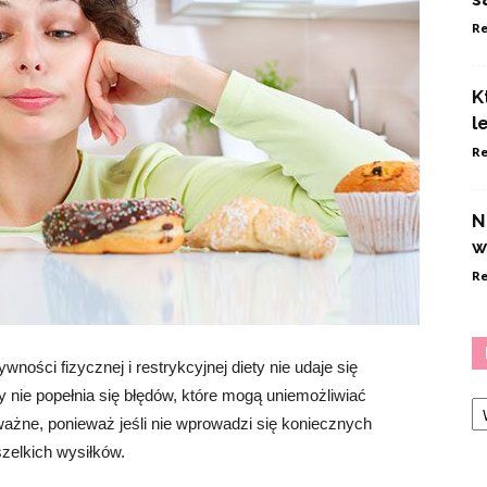
Re
K
l
Re
N
w
Re
ości fizycznej i restrykcyjnej diety nie udaje się
Ka
nie popełnia się błędów, które mogą uniemożliwiać
ważne, ponieważ jeśli nie wprowadzi się koniecznych
zelkich wysiłków.