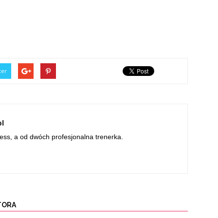
ter
pl
ness, a od dwóch profesjonalna trenerka.
TORA