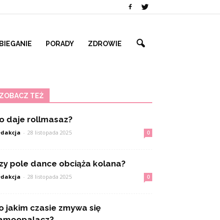
BIEGANIE
PORADY
ZDROWIE
ZOBACZ TEŻ
o daje rollmasaz?
dakcja
-
28 listopada 2025
0
zy pole dance obciąża kolana?
dakcja
-
28 listopada 2025
0
o jakim czasie zmywa się
amoopalacz?