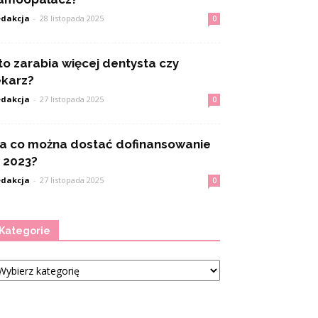
dakcja
-
28 listopada 2025
0
to zarabia więcej dentysta czy
ekarz?
dakcja
-
27 listopada 2025
0
a co można dostać dofinansowanie
 2023?
dakcja
-
27 listopada 2025
0
Kategorie
tegorie