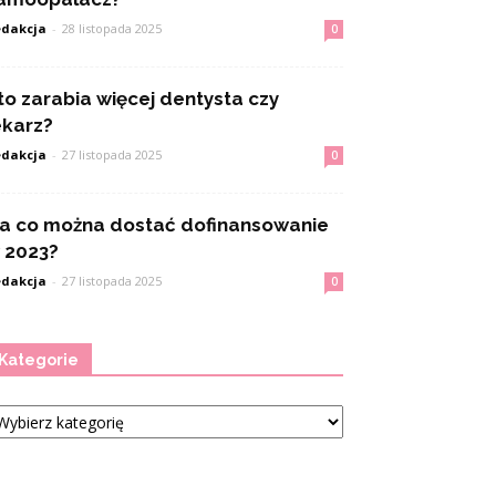
dakcja
-
28 listopada 2025
0
to zarabia więcej dentysta czy
ekarz?
dakcja
-
27 listopada 2025
0
a co można dostać dofinansowanie
 2023?
dakcja
-
27 listopada 2025
0
Kategorie
tegorie