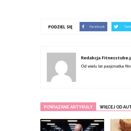
PODZIEL SIĘ
Facebook
Twit
Redakcja Fitnesstube.
Od wielu lat pasjonatka fit
POWIĄZANE ARTYKUŁY
WIĘCEJ OD AU