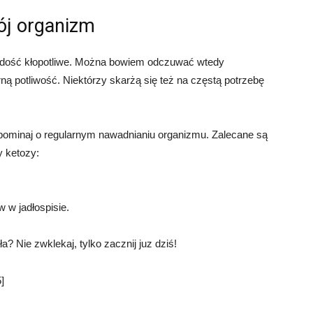
ój organizm
st dość kłopotliwe. Można bowiem odczuwać wtedy
ną potliwość. Niektórzy skarżą się też na częstą potrzebę
apominaj o regularnym nawadnianiu organizmu. Zalecane są
y ketozy:
 w jadłospisie.
? Nie zwklekaj, tylko zacznij juz dziś!
]