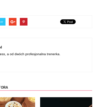
ter
pl
ness, a od dwóch profesjonalna trenerka.
TORA