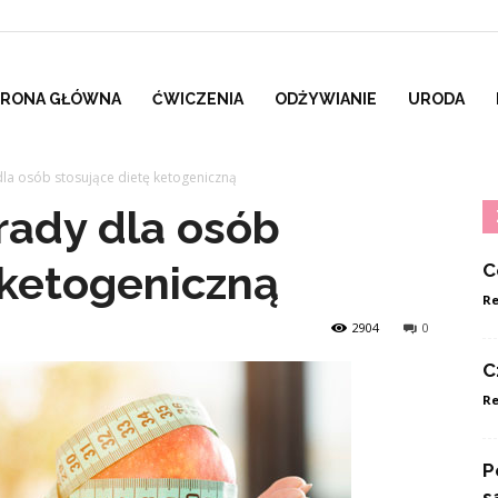
TRONA GŁÓWNA
ĆWICZENIA
ODŻYWIANIE
URODA
la osób stosujące dietę ketogeniczną
rady dla osób
 ketogeniczną
C
Re
2904
0
C
Re
P
s