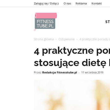
Zaloguj się / Dołącz
O nas
Reklama
Kontakt
S
Strona główna
Odżywianie
4 praktyczne porady d
4 praktyczne po
stosujące dietę
Przez
Redakcja Fitnesstube.pl
-
11 września 2019