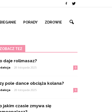
BIEGANIE
PORADY
ZDROWIE
ZOBACZ TEŻ
o daje rollmasaz?
dakcja
-
28 listopada 2025
0
zy pole dance obciąża kolana?
dakcja
-
28 listopada 2025
0
o jakim czasie zmywa się
amoopalacz?