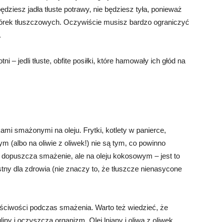
ędziesz jadła tłuste potrawy, nie będziesz tyła, ponieważ
mórek tłuszczowych. Oczywiście musisz bardzo ograniczyć
.
ni – jedli tłuste, obfite posiłki, które hamowały ich głód na
ami smażonymi na oleju. Frytki, kotlety w panierce,
 (albo na oliwie z oliwek!) nie są tym, co powinno
a dopuszcza smażenie, ale na oleju kokosowym – jest to
stny dla zdrowia (nie znaczy to, że tłuszcze nienasycone
ściwości podczas smażenia. Warto też wiedzieć, że
liny i oczyszcza organizm. Olej lniany i oliwa z oliwek