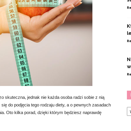
Re
K
l
Re
N
w
Re
o skuteczna, jednak nie każda osoba radzi sobie z nią
się do podjęcia tego rodzaju diety, a o pewnych zasadach
Ka
nia. Oto kilka porad, dzięki którym będziesz naprawdę