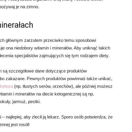
pożywaj je na zimno.
minerałach
 Ich głównym zarzutem przeciwko temu sposobowi
uje ona niedobory witamin i minerałów. Aby uniknąć takich
ecenia specjalistów zajmujących się tym rodzajem diety.
 są szczegółowe dane dotyczące produktów
albo zakazane. Pewnych produktów powinnaś także unikać,
ketoza
(np. tłustych serów, orzechów), ale później możesz
tamin i minerałów na diecie ketogenicznej są np.
okuły, jarmuż, pestki.
 najlepiej, aby zlecił ją lekarz. Sporo osób potwierdza, że
nej jest rosół!