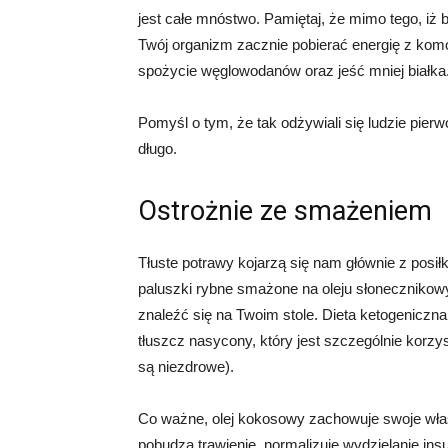
jest całe mnóstwo. Pamiętaj, że mimo tego, iż b
Twój organizm zacznie pobierać energię z ko
spożycie węglowodanów oraz jeść mniej białka
Pomyśl o tym, że tak odżywiali się ludzie pierwot
długo.
Ostrożnie ze smażeniem
Tłuste potrawy kojarzą się nam głównie z posiłk
paluszki rybne smażone na oleju słonecznikowym
znaleźć się na Twoim stole. Dieta ketogeniczn
tłuszcz nasycony, który jest szczególnie korzy
są niezdrowe).
Co ważne, olej kokosowy zachowuje swoje wła
pobudza trawienie, normalizuje wydzielanie insu