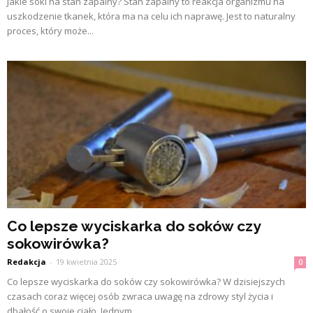
Jakie soki na stan zapalny? Stan zapalny to reakcja organizmu na
uszkodzenie tkanek, która ma na celu ich naprawę. Jest to naturalny
proces, który może...
Co lepsze wyciskarka do soków czy
sokowirówka?
Redakcja
-
19 kwietnia 2025
0
Co lepsze wyciskarka do soków czy sokowirówka? W dzisiejszych
czasach coraz więcej osób zwraca uwagę na zdrowy styl życia i
dbałość o swoje ciało. Jednym...