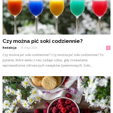
Czy można pić soki codziennie?
Redakcja
-
19 maja 2025
0
Czy można pić soki codziennie? Czy można pić soki codziennie? To
pytanie, które wielu z nas zadaje sobie, gdy rozważamy
wprowadzenie zdrowszych nawyków żywieniowych. Soki...