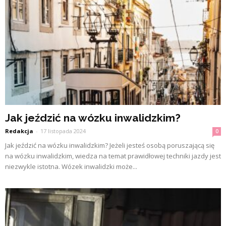
Jak jeździć na wózku inwalidzkim?
Redakcja
-
17 listopada 2024
0
Jak jeździć na wózku inwalidzkim? Jeżeli jesteś osobą poruszającą się
na wózku inwalidzkim, wiedza na temat prawidłowej techniki jazdy jest
niezwykle istotna. Wózek inwalidzki może...