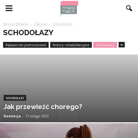
Strona główna
Zakupy
Schodołazy
SCHODOŁAZY
Rękawiczki jednorazowe
Rotory rehabilitacyjne
Schodołazy
SCHODOŁAZY
Jak przewieźć chorego?
Redakcja
-
11 lutego 2025