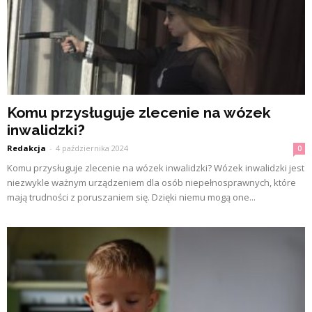
Komu przysługuje zlecenie na wózek
inwalidzki?
Redakcja
-
4 października 2024
0
Komu przysługuje zlecenie na wózek inwalidzki? Wózek inwalidzki jest
niezwykle ważnym urządzeniem dla osób niepełnosprawnych, które
mają trudności z poruszaniem się. Dzięki niemu mogą one...