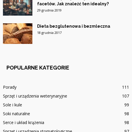
facetów. Jak znaleźć ten idealny?
29 grudnia 2019
Dieta bezglutenowa i bezmleczna
18 grudnia 2017
POPULARNE KATEGORIE
Porady
111
Sprzęt i urządzenia weterynaryjne
107
Sole i kule
99
Soki naturalne
98
Serce i układ krążenia
98
Sprzęt i urządzenia stomatologiczne
97