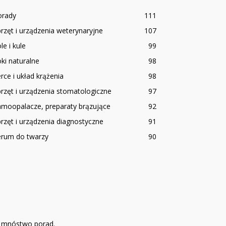
orady
111
rzęt i urządzenia weterynaryjne
107
le i kule
99
ki naturalne
98
rce i układ krążenia
98
rzęt i urządzenia stomatologiczne
97
amoopalacze, preparaty brązujące
92
rzęt i urządzenia diagnostyczne
91
erum do twarzy
90
sz mnóstwo porad.