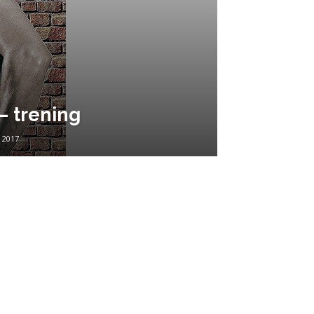
– trening
a 2017