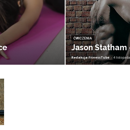
ĆWICZENIA
ce
Jason Statham 
Redakcja FitnessTube
-
4 listopad