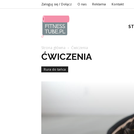
Zaloguj się / Dołącz
O nas
Reklama
Kontakt
S
Strona główna
Ćwiczenia
ĆWICZENIA
Rura do tańca