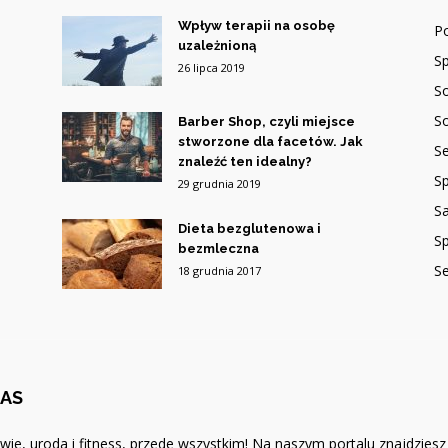
Wpływ terapii na osobę
P
uzależnioną
Sp
26 lipca 2019
So
So
Barber Shop, czyli miejsce
stworzone dla facetów. Jak
Se
znaleźć ten idealny?
Sp
29 grudnia 2019
S
Dieta bezglutenowa i
Sp
bezmleczna
S
18 grudnia 2017
NAS
wie, uroda i fitness, przede wszystkim! Na naszym portalu znajdzie